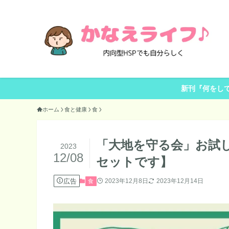
新刊『何をし
ホーム
食と健康
食
「大地を守る会」お試
2023
12/08
セットです】
広告
2023年12月8日
2023年12月14日
食