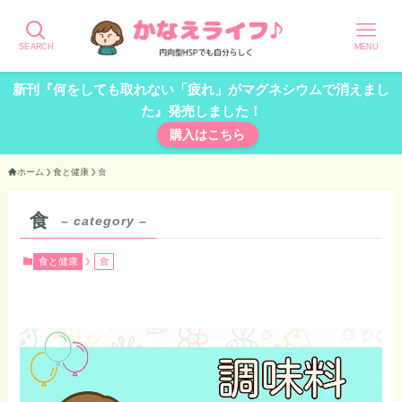
SEARCH
MENU
新刊『何をしても取れない「疲れ」がマグネシウムで消えまし
た』発売しました！
購入はこちら
ホーム
食と健康
食
食
– category –
食と健康
食