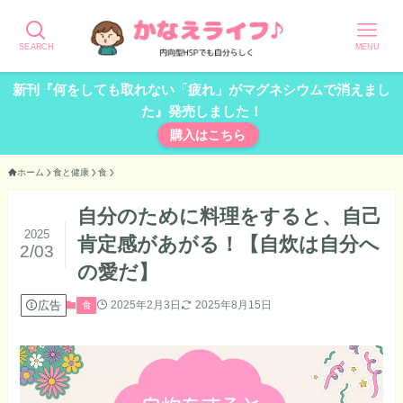
SEARCH
MENU
新刊『何をしても取れない「疲れ」がマグネシウムで消えまし
た』発売しました！
購入はこちら
ホーム
食と健康
食
自分のために料理をすると、自己
2025
肯定感があがる！【自炊は自分へ
2/03
の愛だ】
広告
2025年2月3日
2025年8月15日
食