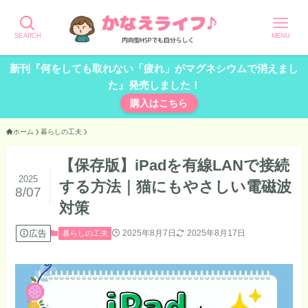
SEARCH
MENU
新刊『何をしても取れない「疲れ」がマグネシウムで消えまし
た』発売しました！
購入はこちら
ホーム
暮らしの工夫
【保存版】iPadを有線LANで接続
2025
する方法｜猫にもやさしい電磁波
8/07
対策
広告
2025年8月7日
2025年8月17日
暮らしの工夫