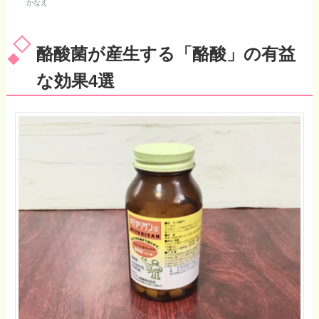
かなえ
酪酸菌が産生する「酪酸」の有益
な効果4選