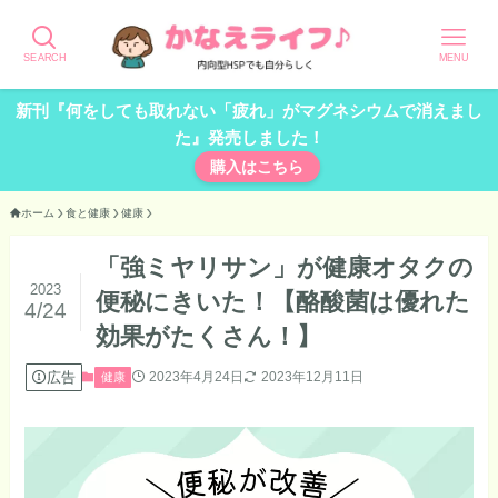
SEARCH
MENU
新刊『何をしても取れない「疲れ」がマグネシウムで消えまし
た』発売しました！
購入はこちら
ホーム
食と健康
健康
「強ミヤリサン」が健康オタクの
2023
便秘にきいた！【酪酸菌は優れた
4/24
効果がたくさん！】
広告
2023年4月24日
2023年12月11日
健康