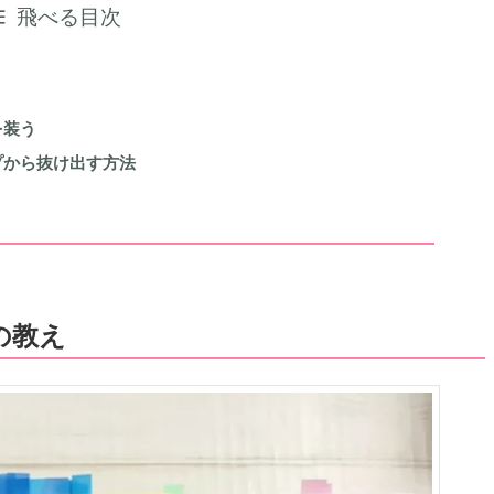
飛べる目次
を装う
プから抜け出す方法
の教え