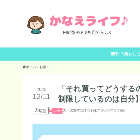
新刊『何をし
ホーム
お金
「それ買ってどうする
2023
12/11
制限しているのは自分
広告
2023年12月11日
2024年2月8日
お金