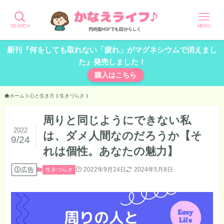
SEARCH
MENU
新刊『何をしても取れない「疲れ」がマグネシウムで消えまし
た』発売しました！
購入はこちら
ホーム
心と生き方
生きづらさ
周りと同じようにできない私
2022
は、ダメ人間なのだろうか【そ
9/24
れは個性。あなたの魅力】
広告
2022年9月24日
2024年5月8日
生きづらさ