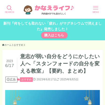
SEARCH
MENU
新刊『何をしても取れない「疲れ」がマグネシウムで消えまし
た』発売しました！
購入はこちら
ホーム
おすすめ
意志が弱い自分をどうにかしたい
2023
人へ「スタンフォードの自分を変
6/17
える教室」【要約、まとめ】
広告
2023年6月17日
2025年9月5日
おすすめ