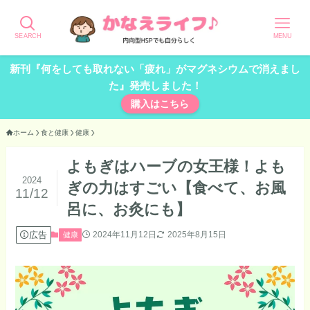
SEARCH
MENU
新刊『何をしても取れない「疲れ」がマグネシウムで消えまし
た』発売しました！
購入はこちら
ホーム
食と健康
健康
よもぎはハーブの女王様！よも
2024
ぎの力はすごい【食べて、お風
11/12
呂に、お灸にも】
広告
2024年11月12日
2025年8月15日
健康