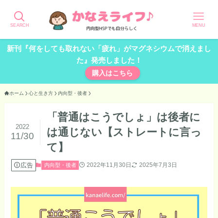
SEARCH
MENU
新刊『何をしても取れない「疲れ」がマグネシウムで消えまし
た』発売しました！
購入はこちら
ホーム
心と生き方
内向型・後者
「普通はこうでしょ」は後者に
2022
は通じない【ストレートに言っ
11/30
て】
広告
2022年11月30日
2025年7月3日
内向型・後者