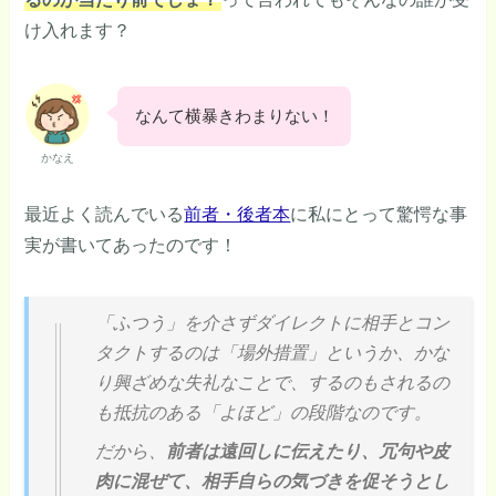
け入れます？
なんて横暴きわまりない！
かなえ
最近よく読んでいる
前者・後者本
に私にとって驚愕な事
実が書いてあったのです！
「ふつう」を介さずダイレクトに相手とコン
タクトするのは「場外措置」というか、かな
り興ざめな失礼なことで、するのもされるの
も抵抗のある「よほど」の段階なのです。
だから、
前者は遠回しに伝えたり、冗句や皮
肉に混ぜて、相手自らの気づきを促そうとし