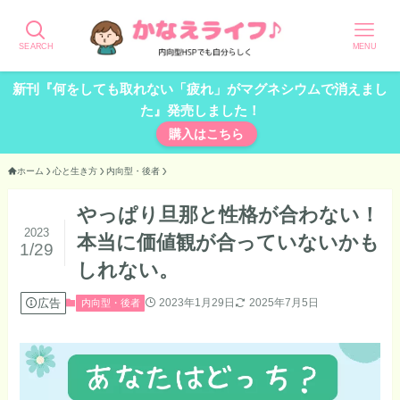
SEARCH
MENU
新刊『何をしても取れない「疲れ」がマグネシウムで消えまし
た』発売しました！
購入はこちら
ホーム
心と生き方
内向型・後者
やっぱり旦那と性格が合わない！
2023
本当に価値観が合っていないかも
1/29
しれない。
広告
2023年1月29日
2025年7月5日
内向型・後者