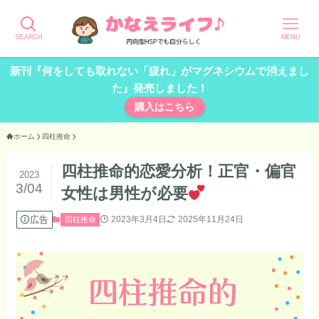
SEARCH
MENU
新刊『何をしても取れない「疲れ」がマグネシウムで消えまし
た』発売しました！
購入はこちら
ホーム
四柱推命
四柱推命的恋愛分析！正官・偏官
2023
3/04
女性は男性が必要
広告
2023年3月4日
2025年11月24日
四柱推命