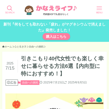
SEARCH
MENU
新刊『何をしても取れない「疲れ」がマグネシウムで消えまし
た』発売しました！
購入はこちら
ホーム
心と生き方
自由への挑戦
引きこもり40代女性でも楽しく幸
2025
せに暮らせる方法6選【内向型に
7/15
特におすすめ！】
広告
2025年7月15日
2025年9月5日
自由への挑戦