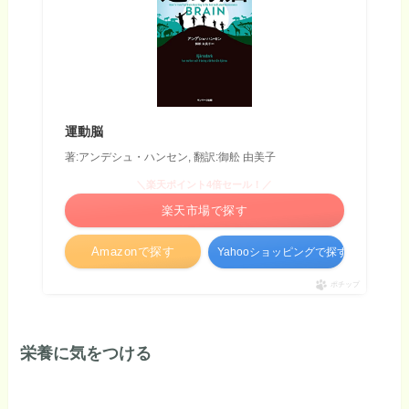
運動脳
著:アンデシュ・ハンセン, 翻訳:御舩 由美子
＼楽天ポイント4倍セール！／
楽天市場で探す
Amazonで探す
Yahooショッピングで探す
ポチップ
栄養に気をつける