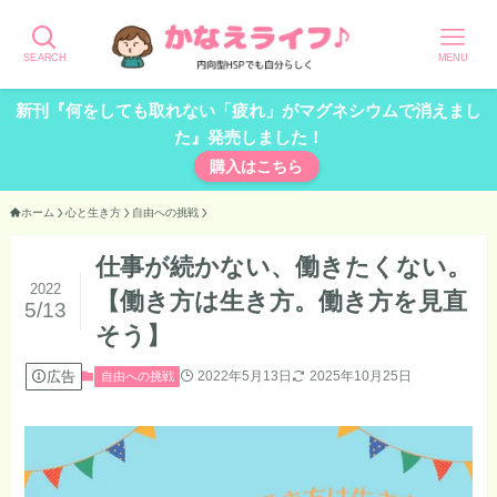
SEARCH
MENU
新刊『何をしても取れない「疲れ」がマグネシウムで消えまし
た』発売しました！
購入はこちら
ホーム
心と生き方
自由への挑戦
仕事が続かない、働きたくない。
2022
【働き方は生き方。働き方を見直
5/13
そう】
広告
2022年5月13日
2025年10月25日
自由への挑戦